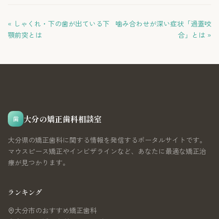
« しゃくれ・下の歯が出ている下
噛み合わせが深い症状「過蓋咬
顎前突とは
合」とは »
大分の矯正歯科相談室
歯
大分県の矯正歯科に関する情報を発信するポータルサイトです。
マウスピース矯正やインビザラインなど、あなたに最適な矯正治
療が見つかります。
ランキング
大分市のおすすめ矯正歯科