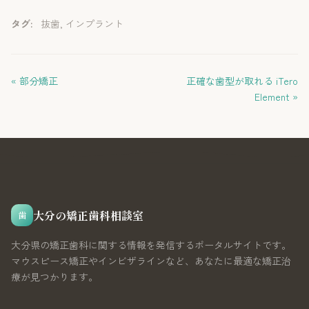
タグ:
抜歯
,
インプラント
« 部分矯正
正確な歯型が取れる iTero
Element »
大分の矯正歯科相談室
歯
大分県の矯正歯科に関する情報を発信するポータルサイトです。
マウスピース矯正やインビザラインなど、あなたに最適な矯正治
療が見つかります。