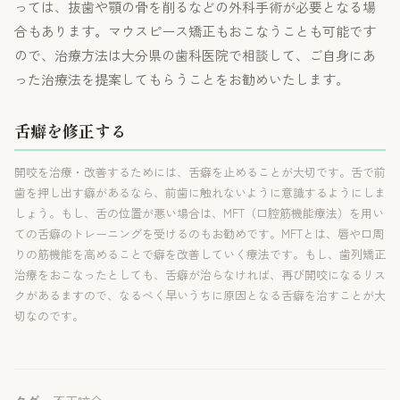
っては、抜歯や顎の骨を削るなどの外科手術が必要となる場
合もあります。マウスピース矯正もおこなうことも可能です
ので、治療方法は大分県の歯科医院で相談して、ご自身にあ
った治療法を提案してもらうことをお勧めいたします。
舌癖を修正する
開咬を治療・改善するためには、舌癖を止めることが大切です。舌で前
歯を押し出す癖があるなら、前歯に触れないように意識するようにしま
しょう。もし、舌の位置が悪い場合は、MFT（口腔筋機能療法）を用い
ての舌癖のトレーニングを受けるのもお勧めです。MFTとは、唇や口周
りの筋機能を高めることで癖を改善していく療法です。もし、歯列矯正
治療をおこなったとしても、舌癖が治らなければ、再び開咬になるリス
クがあるますので、なるべく早いうちに原因となる舌癖を治すことが大
切なのです。