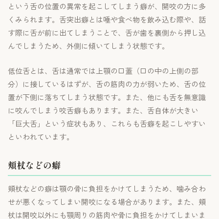
という舌の位置の異常を起こしてしまう癖が、開咬の方に多
くみられます。舌突出癖とは唾や食べ物を飲み込む際や、話
す際に舌が前に出てしまうことで、舌が歯を裏側から押し込
んでしまうため、外側に傾いてしまう状態です。
低位舌とは、舌は通常では上顎の口蓋（口の中の上側の部
分）に接しているはずが、舌の筋肉の力が弱いため、舌の位
置が下側に落ちてしまう状態です。また、他にも舌を無意識
に咬んでしまう咬舌癖もあります。また、舌自体が大きい
「巨大舌」という症状もあり、これらも舌癖を起こしやすい
といわれています。
頬杖などの癖
頬杖などの癖は顎の骨に負担をかけてしまうため、噛み合わ
せが悪くなってしまい開咬になる場合があります。また、頬
杖は開咬以外にも顎周りの筋肉や骨に負担をかけてしまいま