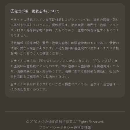
免責事項・掲載基準について
当サイトに掲載されている医院情報およびランキングは、独自の調査・取材
に基づき作成しております。掲載順位は、治療実績・専門性・設備・アクセ
ス・口コミ等を総合的に評価したものであり、医療の質を保証するものでは
ありません。
掲載情報（診療時間・費用・治療内容等）は調査時点のものであり、最新の
情報と異なる場合があります。正確な情報は各医院の公式サイトまたは直接
お問い合わせのうえご確認ください。
当サイトには広告・PRを含むコンテンツが含まれます。「PR」と表記され
た医院は広告掲載によるものです。矯正治療は自由診療（保険適用外）であ
り、治療効果には個人差があります。治療に関する最終的な判断は、担当の
歯科医師とご相談のうえお決めください。
当サイトの利用により生じたいかなる損害についても、当サイト運営者は一
切の責任を負いかねます。
© 2026 大分の矯正歯科相談室 All Rights Reserved.
プライバシーポリシー
運営者情報