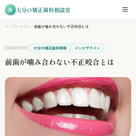
大分の矯正歯科相談室
歯
トップ
コラム
前歯が噛み合わない不正咬合とは
2020年1月8日
大分の矯正歯科情報
,
インビザライン
前歯が噛み合わない不正咬合とは